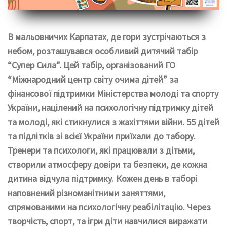
В мальовничих Карпатах, де гори зустрічаються з
небом, розташувався особливий дитячий табір
“Супер Сила”. Цей табір, організований ГО
“Міжнародний центр світу очима дітей” за
фінансової підтримки Міністерства молоді та спорту
України, націлений на психологічну підтримку дітей
та молоді, які стикнулися з жахіттями війни. 55 дітей
та підлітків зі всієї України приїхали до табору.
Тренери та психологи, які працювали з дітьми,
створили атмосферу довіри та безпеки, де кожна
дитина відчула підтримку. Кожен день в таборі
наповнений різноманітними заняттями,
спрямованими на психологічну реабілітацію. Через
творчість, спорт, та ігри діти навчилися виражати