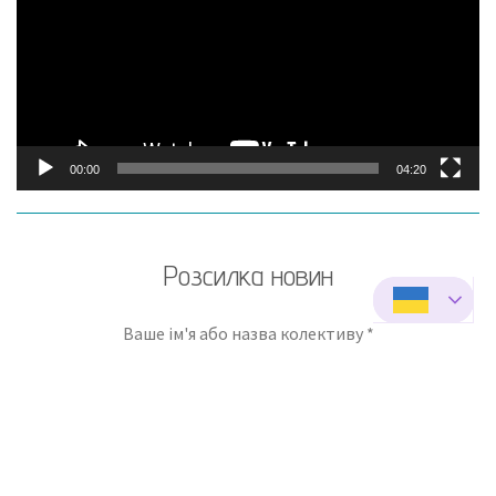
00:00
04:20
Розсилка новин
Ваше ім'я або назва колективу *
Телефон *