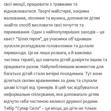
свої емоції, працювати з травмами та
відновлюватися. Творчі майстерні, зокрема
малювання, ліплення та музика, допомагли дітям
знайти спосіб висловити свої почуття та
переживання. Один з найпопулярніших заходів – це
квест “Шлях героя”, де учасники об’єднавши
зусилля розгадували головоломки та долали
перешкоди. Це не лише розвага, а й важлива
частина терапії, що навчала дітей довіряти іншим та
працювати разом. Найулюбленішим моментом для
багатьох дітей стали вечірні посиденьки. Тут вони
діляться своїми враженнями за день та слухали
цікаві історії від тренерів. В цей час відбувалося
неформальне спілкування, яке допомагало дітям
відчути себе частиною великої дружної родини.
Табір “Супер Сила” – це місце, де діти не тільки