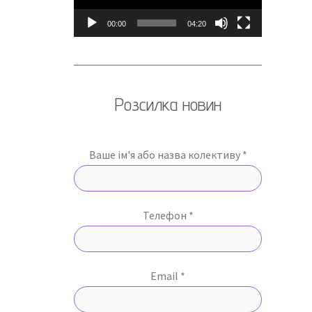
00:00
04:20
Розсилка новин
Ваше ім'я або назва колективу *
Телефон *
Email *